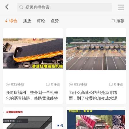
综合
播放
评论
点赞
推荐
632播放
0评论
632播放
0评论
强迫症福利，整齐划一全机械
为什么高速公路都是沥青路
化的沥青铺路，修路竟然能够
面，到了收费站却变成水泥
如此简单
路？