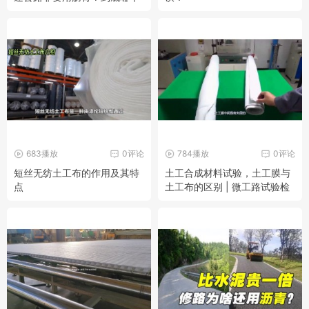
好？
683播放
0评论
784播放
0评论
短丝无纺土工布的作用及其特
土工合成材料试验，土工膜与
点
土工布的区别 | 微工路试验检
测视频