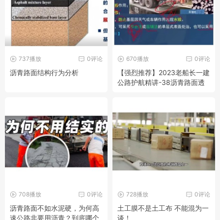
737播放
0评论
670播放
0评论
沥青路面结构行为分析
【强烈推荐】2023老船长一建
公路护航精讲-38沥青路面透
层、粘层、封层施工
708播放
0评论
728播放
0评论
沥青路面不如水泥硬，为何高
土工膜不是土工布 不能混为一
速公路非要用沥青？到底哪个
谈！