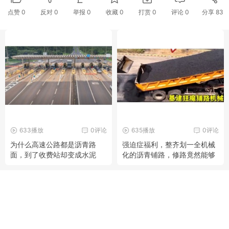
点赞
0
反对
0
举报 0
收藏 0
打赏
0
评论
0
分享
83
633播放
0评论
635播放
0评论
为什么高速公路都是沥青路
强迫症福利，整齐划一全机械
面，到了收费站却变成水泥
化的沥青铺路，修路竟然能够
路？
如此简单