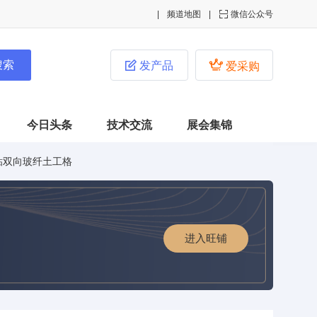
频道地图

微信公众号


发产品
爱采购
今日头条
技术交流
展会集锦
自粘双向玻纤土工格
进入旺铺