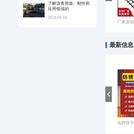
了解沥青用途、制作和
应用领域的
2024-01-16
双向塑料格栅 双向拉伸塑料土工格栅 公路铁路路基加筋土工格栅
大量现货处理玻纤土工格栅 沥青水泥路面修补防裂自粘玻纤格栅
地基围栏钢塑土工格栅挡土墙现货 双向30KN焊接钢塑复合土工格栅
最新信息
会胜反光漆夜间道路反光油漆车位划线油漆警示防撞柱标线 涂料厂
会胜高强道路反光漆夜间反光超亮停车位马路划线漆耐磨黄色路面漆
会胜停车位划线漆 马路标线漆水泥地面篮球场画线 耐磨黄白色油漆