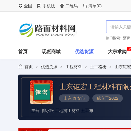
全国
手机版
二维码
清单
(
0
)
热门搜索:
沥青
首页
现货商城
优选货源
大宗求购
首页
优选货源
工程材料
土工格栅
山东钜宏
>
>
>
>
山东钜宏工程材料有限
山东 泰安市
成立于2022
主营: 排水板 工地施工材料 土工布