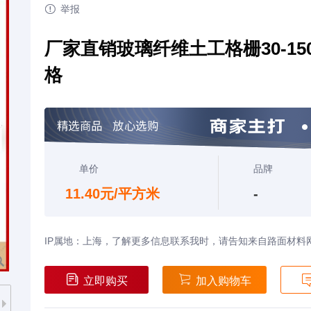

举报
厂家直销玻璃纤维土工格栅30-1
格
单价
品牌
11.40元/平方米
-
IP属地：上海，了解更多信息联系我时，请告知来自路面材料


立即购买
加入购物车