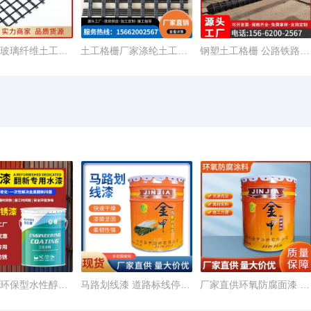
厂家直销玻璃纤维土工格栅30-150kn路面增强自粘双向玻纤土工格
土工格栅厂家涤纶土工格栅供应路基挡土墙加筋涤纶格栅20kn-1200k
钢塑土工格栅 公路铁路地基加固钢塑格栅 塑钢土工格栅50KN 80KN
会胜快干环保型水性醇酸磁漆调和漆钢结构彩钢瓦防腐锈金属漆面漆
马路划线漆 道路标线停车位停车场画线 路标地面水泥道路黄色油漆
厂家直供环氧防腐面漆 钢结构化工厂管道不易生锈漆批发 附着力强