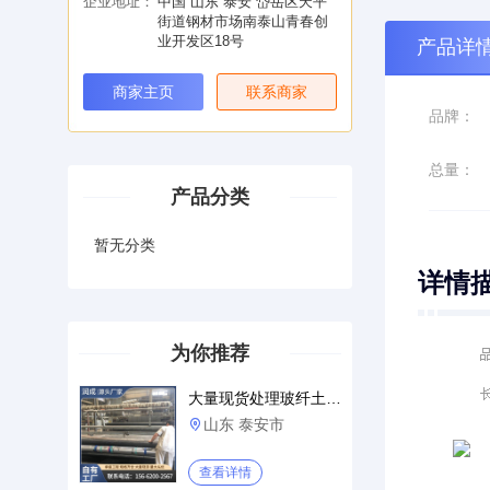
企业地址：
中国 山东 泰安 岱岳区天平
街道钢材市场南泰山青春创
业开发区18号
产品详
商家主页
联系商家
品牌：
总量：
产品分类
暂无分类
详情
为你推荐
大量现货处理玻纤土工格栅 沥青
山东 泰安市

查看详情