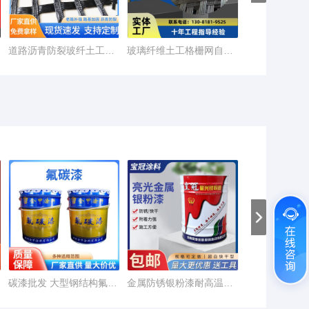
道路沥青防裂玻纤土工格栅网30kn玻纤格栅生产厂家批发自粘格栅厂
玻璃纤维土工格栅网自粘式双向抗裂固定路面用厂家出售材料kn现货
碳漆批发 大型钢结构氟碳油漆 金属面漆户外钢铁桥梁铁 艺防锈漆
金属防锈银粉漆耐高温银色油漆铁门栏杆钢结构翻新快干亮 光银粉