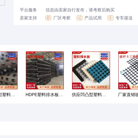
平台服务
信息由卖家自行发布，请考察后购买
卖家支持
厂区考察
产品试用
专车接送
察
试
车
hdpe凹凸型塑料排水板厂家 屋顶花园车库顶板地下室夹层疏水板
HDPE塑料排水板地下室车库楼顶滤水疏水板绿化凹凸型塑料排水板
供应凹凸型塑料排水板 H20地下室车库疏水板屋顶绿化HDPE蓄排水板