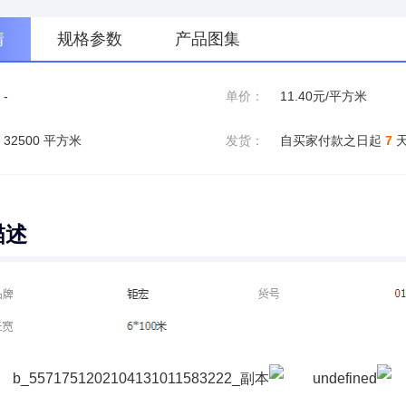
情
规格参数
产品图集
-
单价：
11.40元/平方米
32500 平方米
发货：
自买家付款之日起
7
描述