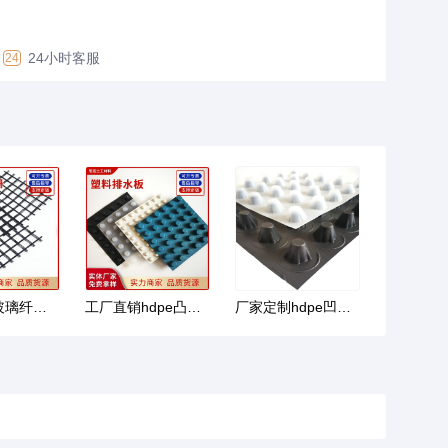
24小时客服
24
厂家直销玻璃纤维土工格栅30-150kn路面增强自粘双向玻纤土工格
工厂直销hdpe凸壳塑料排水板屋顶花园疏水板车库顶板复 合式排水
厂家定制hdpe凹凸型塑料排水板 车库顶板地下室绿化复 合排水板